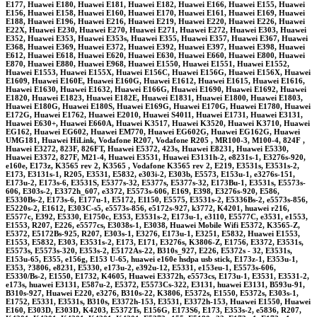
E177, Huawei E180, Huawei E181, Huawei E182, Huawei E166, Huawei E155, Huawei
E156, Huawei E158, Huawei E160, Huawei E170, Huawei E161, Huawei E169, Huawei
E188, Huawei E196, Huawei E216, Huawei E219, Huawei E220, Huawei E226, Huawei
E22X, Huawei E230, Huawei E270, Huawei E271, Huawei E272, Huawei E303, Huawei
E352, Huawei E353, Huawei E353s, Huawei E355, Huawei E357, Huawei E367, Huawei
E368, Huawei E369, Huawei E372, Huawei E392, Huawei E397, Huawei E398, Huawei
E612, Huawei E618, Huawei E620, Huawei E630, Huawei E660, Huawei E800, Huawei
E870, Huawei E880, Huawei E968, Huawei E1550, Huawei E1551, Huawei E1552,
Huawei E1553, Huawei E155X, Huawei E156C, Huawei E156G, Huawei E156X, Huawei
E1609, Huawei E160E, Huawei E160G, Huawei E1612, Huawei E1615, Huawei E1616,
Huawei E1630, Huawei E1632, Huawei E166G, Huawei E1690, Huawei E1692, Huawei
E1820, Huawei E1823, Huawei E182E, Huawei E1831, Huawei E1800, Huawei E1803,
Huawei E180G, Huawei E180S, Huawei E169G, Huawei E170G, Huawei E1780, Huawei
E172G, Huawei E1762, Huawei E2010, Huawei S4011, Huawei E1731, Huawei E3131,
Huawei E630+, Huawei E660A, Huawei K3517, Huawei K3520, Huawei K3710, Huawei
EG162, Huawei EG602, Huawei EM770, Huawei EG602G, Huawei EG162G, Huawei
UMG181, Huawei HiLink, Vodafone R207, Vodafone R205 , MR100-3, M100-4, 824F ,
Huawei E3272, 823F, 826FT, Huawei E5372, 423s, Huawei E8231, Huawei E5330,
Huawei E3372, 827F, M21-4, Huawei E3531, Huawei E3131h-2, e8231s-1, E3276s-920,
e160e, E173z, K3565 rev 2, K3565 , Vodafone K3565 rev 2, E219, E3531s, E3531s-2,
E173, E3131s-1, R205, E3531, E5832, e303i-2, E303b, E5573, E153u-1, e3276s-151,
E173u-2, E173s-6, E3531S, E5377s-32, E5377s, E5377s-32, E173Bu-1, E3531s, E5573s-
606, E303s-2, E3372h_607, e3372, E5573s-606, E169, E398, E3276s-920, E586,
E5330Bs-2, E173s-6, E177u-1, E5172, E1150, E5575, E3531s-2, E5336Bs-2, e5573s-856,
E5220s-2, E1612, E303C-s5, e5573s-856, e5172s-927, k3772, K4201, huawei r216,
E5577c, E392, E5330, E1750c, E353, E3531s-2, E173u-1, e3110, E5577C, e3531, e1553,
E1553, R207, E226, e5577cs, E3038s-1, E3038, Huawei Mobile Wifi E5372, K3565-Z,
E5372, E5172Bs-925, R207, E303s-1, E3276, E173u-1, E3251, E5832, Huawei E1553,
E1553, E5832, E303, E3531s-2, E173, E171, E3276s, K3806-Z, E1756, E3372, E3531s,
E5573s, E5573s-320, E353s-2, E5172As-22, B310s_927, E226, E5372s - 32, E3531s,
E153u-65, E355, e156g, E153 U-65, huawei e160e hsdpa usb stick, E173z-1, E353u-1,
E353, ?3806, e8231, E5330, e173u-2, e392u-12, E5331, e153eu-1, E5573s-606,
E5330/Bs-2, E1550, E1732, K4605, Huawei E3372h, e5573cs, E173u-1, E3531, E3531-2,
e173s, huawei E3131, E587u-2, E5372, E5573Cs-322, E3131, huawei E3131, B593u-91,
B310s-927, Huawei E220, e3276, B310s-22, K3806, E5372s, E1550, E5372s, E303s-1,
E1752, E5331, E3531s, B310s, E3372h-153, E3531, E3372h-153, Huawei E1550, Huawei
E160, E303D, E303D, K4203, E5372Ts, E156G, E173S6, E173, E353s-2, e5836, R207,