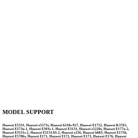
MODEL SUPPORT
Huawei E5331, Huawei e5573s, Huawei b310s-927, Huawei E1752, Huawei K3765,
Huawei E173u-1, Huawei E303s-1, Huawei E3131, Huawei e5220s, Huawei E177u-2,
Huawei E3531s-2, Huawei E3131AS-2, Huawei e226, Huawei b683, Huawei E1756,
Huawei E5786s, Huawei E171, Huawei E172, Huawei E173, Huawei E176, Huawei