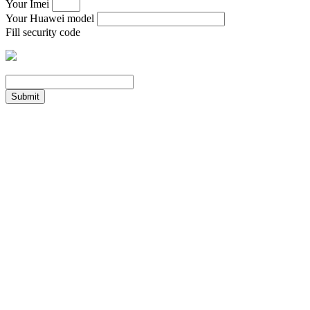
Your Imei
Your Huawei model
Fill security code
Submit