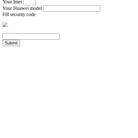
Your Imei
Your Huawei model
Fill security code
Submit