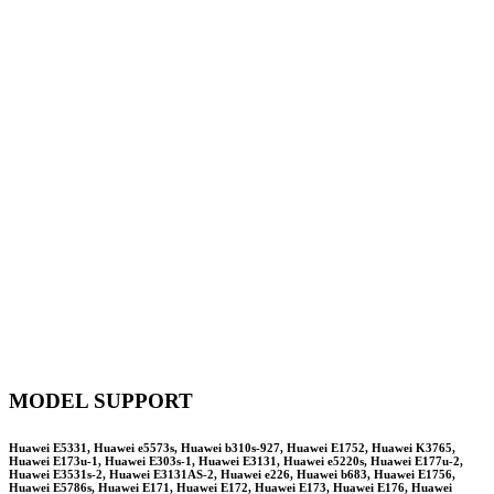
MODEL SUPPORT
Huawei E5331, Huawei e5573s, Huawei b310s-927, Huawei E1752, Huawei K3765,
Huawei E173u-1, Huawei E303s-1, Huawei E3131, Huawei e5220s, Huawei E177u-2,
Huawei E3531s-2, Huawei E3131AS-2, Huawei e226, Huawei b683, Huawei E1756,
Huawei E5786s, Huawei E171, Huawei E172, Huawei E173, Huawei E176, Huawei