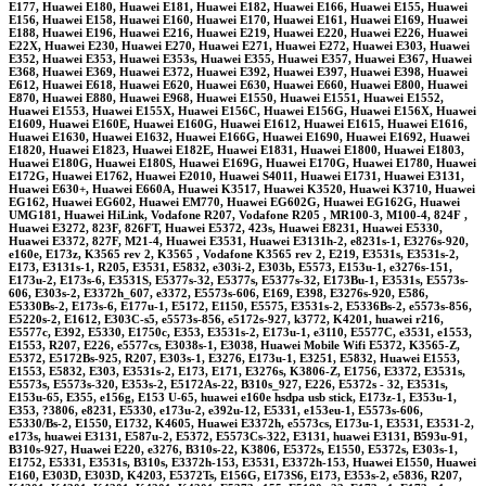
E177, Huawei E180, Huawei E181, Huawei E182, Huawei E166, Huawei E155, Huawei
E156, Huawei E158, Huawei E160, Huawei E170, Huawei E161, Huawei E169, Huawei
E188, Huawei E196, Huawei E216, Huawei E219, Huawei E220, Huawei E226, Huawei
E22X, Huawei E230, Huawei E270, Huawei E271, Huawei E272, Huawei E303, Huawei
E352, Huawei E353, Huawei E353s, Huawei E355, Huawei E357, Huawei E367, Huawei
E368, Huawei E369, Huawei E372, Huawei E392, Huawei E397, Huawei E398, Huawei
E612, Huawei E618, Huawei E620, Huawei E630, Huawei E660, Huawei E800, Huawei
E870, Huawei E880, Huawei E968, Huawei E1550, Huawei E1551, Huawei E1552,
Huawei E1553, Huawei E155X, Huawei E156C, Huawei E156G, Huawei E156X, Huawei
E1609, Huawei E160E, Huawei E160G, Huawei E1612, Huawei E1615, Huawei E1616,
Huawei E1630, Huawei E1632, Huawei E166G, Huawei E1690, Huawei E1692, Huawei
E1820, Huawei E1823, Huawei E182E, Huawei E1831, Huawei E1800, Huawei E1803,
Huawei E180G, Huawei E180S, Huawei E169G, Huawei E170G, Huawei E1780, Huawei
E172G, Huawei E1762, Huawei E2010, Huawei S4011, Huawei E1731, Huawei E3131,
Huawei E630+, Huawei E660A, Huawei K3517, Huawei K3520, Huawei K3710, Huawei
EG162, Huawei EG602, Huawei EM770, Huawei EG602G, Huawei EG162G, Huawei
UMG181, Huawei HiLink, Vodafone R207, Vodafone R205 , MR100-3, M100-4, 824F ,
Huawei E3272, 823F, 826FT, Huawei E5372, 423s, Huawei E8231, Huawei E5330,
Huawei E3372, 827F, M21-4, Huawei E3531, Huawei E3131h-2, e8231s-1, E3276s-920,
e160e, E173z, K3565 rev 2, K3565 , Vodafone K3565 rev 2, E219, E3531s, E3531s-2,
E173, E3131s-1, R205, E3531, E5832, e303i-2, E303b, E5573, E153u-1, e3276s-151,
E173u-2, E173s-6, E3531S, E5377s-32, E5377s, E5377s-32, E173Bu-1, E3531s, E5573s-
606, E303s-2, E3372h_607, e3372, E5573s-606, E169, E398, E3276s-920, E586,
E5330Bs-2, E173s-6, E177u-1, E5172, E1150, E5575, E3531s-2, E5336Bs-2, e5573s-856,
E5220s-2, E1612, E303C-s5, e5573s-856, e5172s-927, k3772, K4201, huawei r216,
E5577c, E392, E5330, E1750c, E353, E3531s-2, E173u-1, e3110, E5577C, e3531, e1553,
E1553, R207, E226, e5577cs, E3038s-1, E3038, Huawei Mobile Wifi E5372, K3565-Z,
E5372, E5172Bs-925, R207, E303s-1, E3276, E173u-1, E3251, E5832, Huawei E1553,
E1553, E5832, E303, E3531s-2, E173, E171, E3276s, K3806-Z, E1756, E3372, E3531s,
E5573s, E5573s-320, E353s-2, E5172As-22, B310s_927, E226, E5372s - 32, E3531s,
E153u-65, E355, e156g, E153 U-65, huawei e160e hsdpa usb stick, E173z-1, E353u-1,
E353, ?3806, e8231, E5330, e173u-2, e392u-12, E5331, e153eu-1, E5573s-606,
E5330/Bs-2, E1550, E1732, K4605, Huawei E3372h, e5573cs, E173u-1, E3531, E3531-2,
e173s, huawei E3131, E587u-2, E5372, E5573Cs-322, E3131, huawei E3131, B593u-91,
B310s-927, Huawei E220, e3276, B310s-22, K3806, E5372s, E1550, E5372s, E303s-1,
E1752, E5331, E3531s, B310s, E3372h-153, E3531, E3372h-153, Huawei E1550, Huawei
E160, E303D, E303D, K4203, E5372Ts, E156G, E173S6, E173, E353s-2, e5836, R207,