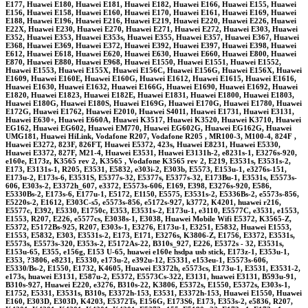
E177, Huawei E180, Huawei E181, Huawei E182, Huawei E166, Huawei E155, Huawei
E156, Huawei E158, Huawei E160, Huawei E170, Huawei E161, Huawei E169, Huawei
E188, Huawei E196, Huawei E216, Huawei E219, Huawei E220, Huawei E226, Huawei
E22X, Huawei E230, Huawei E270, Huawei E271, Huawei E272, Huawei E303, Huawei
E352, Huawei E353, Huawei E353s, Huawei E355, Huawei E357, Huawei E367, Huawei
E368, Huawei E369, Huawei E372, Huawei E392, Huawei E397, Huawei E398, Huawei
E612, Huawei E618, Huawei E620, Huawei E630, Huawei E660, Huawei E800, Huawei
E870, Huawei E880, Huawei E968, Huawei E1550, Huawei E1551, Huawei E1552,
Huawei E1553, Huawei E155X, Huawei E156C, Huawei E156G, Huawei E156X, Huawei
E1609, Huawei E160E, Huawei E160G, Huawei E1612, Huawei E1615, Huawei E1616,
Huawei E1630, Huawei E1632, Huawei E166G, Huawei E1690, Huawei E1692, Huawei
E1820, Huawei E1823, Huawei E182E, Huawei E1831, Huawei E1800, Huawei E1803,
Huawei E180G, Huawei E180S, Huawei E169G, Huawei E170G, Huawei E1780, Huawei
E172G, Huawei E1762, Huawei E2010, Huawei S4011, Huawei E1731, Huawei E3131,
Huawei E630+, Huawei E660A, Huawei K3517, Huawei K3520, Huawei K3710, Huawei
EG162, Huawei EG602, Huawei EM770, Huawei EG602G, Huawei EG162G, Huawei
UMG181, Huawei HiLink, Vodafone R207, Vodafone R205 , MR100-3, M100-4, 824F ,
Huawei E3272, 823F, 826FT, Huawei E5372, 423s, Huawei E8231, Huawei E5330,
Huawei E3372, 827F, M21-4, Huawei E3531, Huawei E3131h-2, e8231s-1, E3276s-920,
e160e, E173z, K3565 rev 2, K3565 , Vodafone K3565 rev 2, E219, E3531s, E3531s-2,
E173, E3131s-1, R205, E3531, E5832, e303i-2, E303b, E5573, E153u-1, e3276s-151,
E173u-2, E173s-6, E3531S, E5377s-32, E5377s, E5377s-32, E173Bu-1, E3531s, E5573s-
606, E303s-2, E3372h_607, e3372, E5573s-606, E169, E398, E3276s-920, E586,
E5330Bs-2, E173s-6, E177u-1, E5172, E1150, E5575, E3531s-2, E5336Bs-2, e5573s-856,
E5220s-2, E1612, E303C-s5, e5573s-856, e5172s-927, k3772, K4201, huawei r216,
E5577c, E392, E5330, E1750c, E353, E3531s-2, E173u-1, e3110, E5577C, e3531, e1553,
E1553, R207, E226, e5577cs, E3038s-1, E3038, Huawei Mobile Wifi E5372, K3565-Z,
E5372, E5172Bs-925, R207, E303s-1, E3276, E173u-1, E3251, E5832, Huawei E1553,
E1553, E5832, E303, E3531s-2, E173, E171, E3276s, K3806-Z, E1756, E3372, E3531s,
E5573s, E5573s-320, E353s-2, E5172As-22, B310s_927, E226, E5372s - 32, E3531s,
E153u-65, E355, e156g, E153 U-65, huawei e160e hsdpa usb stick, E173z-1, E353u-1,
E353, ?3806, e8231, E5330, e173u-2, e392u-12, E5331, e153eu-1, E5573s-606,
E5330/Bs-2, E1550, E1732, K4605, Huawei E3372h, e5573cs, E173u-1, E3531, E3531-2,
e173s, huawei E3131, E587u-2, E5372, E5573Cs-322, E3131, huawei E3131, B593u-91,
B310s-927, Huawei E220, e3276, B310s-22, K3806, E5372s, E1550, E5372s, E303s-1,
E1752, E5331, E3531s, B310s, E3372h-153, E3531, E3372h-153, Huawei E1550, Huawei
E160, E303D, E303D, K4203, E5372Ts, E156G, E173S6, E173, E353s-2, e5836, R207,