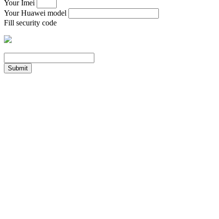
Your Imei
Your Huawei model
Fill security code
Submit