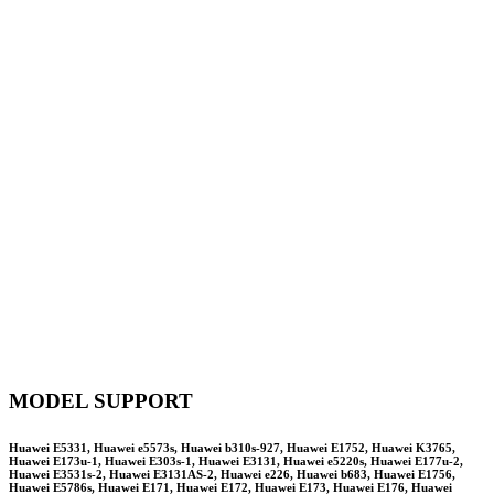
MODEL SUPPORT
Huawei E5331, Huawei e5573s, Huawei b310s-927, Huawei E1752, Huawei K3765,
Huawei E173u-1, Huawei E303s-1, Huawei E3131, Huawei e5220s, Huawei E177u-2,
Huawei E3531s-2, Huawei E3131AS-2, Huawei e226, Huawei b683, Huawei E1756,
Huawei E5786s, Huawei E171, Huawei E172, Huawei E173, Huawei E176, Huawei