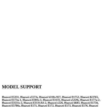
MODEL SUPPORT
Huawei E5331, Huawei e5573s, Huawei b310s-927, Huawei E1752, Huawei K3765,
Huawei E173u-1, Huawei E303s-1, Huawei E3131, Huawei e5220s, Huawei E177u-2,
Huawei E3531s-2, Huawei E3131AS-2, Huawei e226, Huawei b683, Huawei E1756,
Huawei E5786s, Huawei E171, Huawei E172, Huawei E173, Huawei E176, Huawei