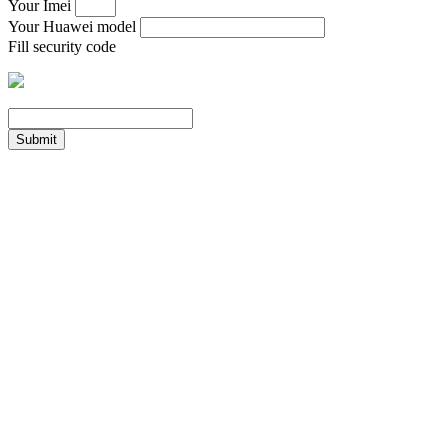
Your Imei
Your Huawei model
Fill security code
Submit