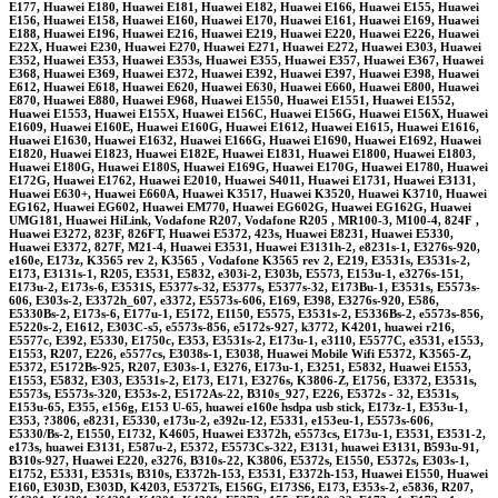
E177, Huawei E180, Huawei E181, Huawei E182, Huawei E166, Huawei E155, Huawei
E156, Huawei E158, Huawei E160, Huawei E170, Huawei E161, Huawei E169, Huawei
E188, Huawei E196, Huawei E216, Huawei E219, Huawei E220, Huawei E226, Huawei
E22X, Huawei E230, Huawei E270, Huawei E271, Huawei E272, Huawei E303, Huawei
E352, Huawei E353, Huawei E353s, Huawei E355, Huawei E357, Huawei E367, Huawei
E368, Huawei E369, Huawei E372, Huawei E392, Huawei E397, Huawei E398, Huawei
E612, Huawei E618, Huawei E620, Huawei E630, Huawei E660, Huawei E800, Huawei
E870, Huawei E880, Huawei E968, Huawei E1550, Huawei E1551, Huawei E1552,
Huawei E1553, Huawei E155X, Huawei E156C, Huawei E156G, Huawei E156X, Huawei
E1609, Huawei E160E, Huawei E160G, Huawei E1612, Huawei E1615, Huawei E1616,
Huawei E1630, Huawei E1632, Huawei E166G, Huawei E1690, Huawei E1692, Huawei
E1820, Huawei E1823, Huawei E182E, Huawei E1831, Huawei E1800, Huawei E1803,
Huawei E180G, Huawei E180S, Huawei E169G, Huawei E170G, Huawei E1780, Huawei
E172G, Huawei E1762, Huawei E2010, Huawei S4011, Huawei E1731, Huawei E3131,
Huawei E630+, Huawei E660A, Huawei K3517, Huawei K3520, Huawei K3710, Huawei
EG162, Huawei EG602, Huawei EM770, Huawei EG602G, Huawei EG162G, Huawei
UMG181, Huawei HiLink, Vodafone R207, Vodafone R205 , MR100-3, M100-4, 824F ,
Huawei E3272, 823F, 826FT, Huawei E5372, 423s, Huawei E8231, Huawei E5330,
Huawei E3372, 827F, M21-4, Huawei E3531, Huawei E3131h-2, e8231s-1, E3276s-920,
e160e, E173z, K3565 rev 2, K3565 , Vodafone K3565 rev 2, E219, E3531s, E3531s-2,
E173, E3131s-1, R205, E3531, E5832, e303i-2, E303b, E5573, E153u-1, e3276s-151,
E173u-2, E173s-6, E3531S, E5377s-32, E5377s, E5377s-32, E173Bu-1, E3531s, E5573s-
606, E303s-2, E3372h_607, e3372, E5573s-606, E169, E398, E3276s-920, E586,
E5330Bs-2, E173s-6, E177u-1, E5172, E1150, E5575, E3531s-2, E5336Bs-2, e5573s-856,
E5220s-2, E1612, E303C-s5, e5573s-856, e5172s-927, k3772, K4201, huawei r216,
E5577c, E392, E5330, E1750c, E353, E3531s-2, E173u-1, e3110, E5577C, e3531, e1553,
E1553, R207, E226, e5577cs, E3038s-1, E3038, Huawei Mobile Wifi E5372, K3565-Z,
E5372, E5172Bs-925, R207, E303s-1, E3276, E173u-1, E3251, E5832, Huawei E1553,
E1553, E5832, E303, E3531s-2, E173, E171, E3276s, K3806-Z, E1756, E3372, E3531s,
E5573s, E5573s-320, E353s-2, E5172As-22, B310s_927, E226, E5372s - 32, E3531s,
E153u-65, E355, e156g, E153 U-65, huawei e160e hsdpa usb stick, E173z-1, E353u-1,
E353, ?3806, e8231, E5330, e173u-2, e392u-12, E5331, e153eu-1, E5573s-606,
E5330/Bs-2, E1550, E1732, K4605, Huawei E3372h, e5573cs, E173u-1, E3531, E3531-2,
e173s, huawei E3131, E587u-2, E5372, E5573Cs-322, E3131, huawei E3131, B593u-91,
B310s-927, Huawei E220, e3276, B310s-22, K3806, E5372s, E1550, E5372s, E303s-1,
E1752, E5331, E3531s, B310s, E3372h-153, E3531, E3372h-153, Huawei E1550, Huawei
E160, E303D, E303D, K4203, E5372Ts, E156G, E173S6, E173, E353s-2, e5836, R207,