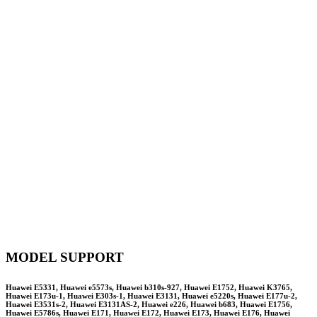
MODEL SUPPORT
Huawei E5331, Huawei e5573s, Huawei b310s-927, Huawei E1752, Huawei K3765,
Huawei E173u-1, Huawei E303s-1, Huawei E3131, Huawei e5220s, Huawei E177u-2,
Huawei E3531s-2, Huawei E3131AS-2, Huawei e226, Huawei b683, Huawei E1756,
Huawei E5786s, Huawei E171, Huawei E172, Huawei E173, Huawei E176, Huawei