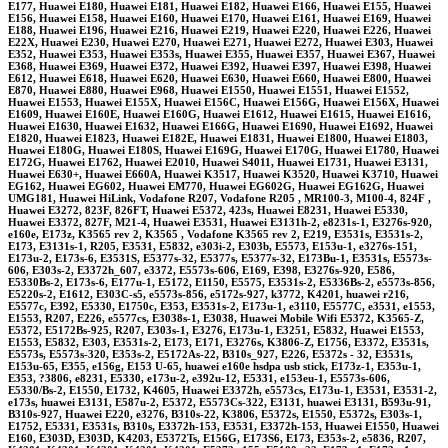
E177, Huawei E180, Huawei E181, Huawei E182, Huawei E166, Huawei E155, Huawei
E156, Huawei E158, Huawei E160, Huawei E170, Huawei E161, Huawei E169, Huawei
E188, Huawei E196, Huawei E216, Huawei E219, Huawei E220, Huawei E226, Huawei
E22X, Huawei E230, Huawei E270, Huawei E271, Huawei E272, Huawei E303, Huawei
E352, Huawei E353, Huawei E353s, Huawei E355, Huawei E357, Huawei E367, Huawei
E368, Huawei E369, Huawei E372, Huawei E392, Huawei E397, Huawei E398, Huawei
E612, Huawei E618, Huawei E620, Huawei E630, Huawei E660, Huawei E800, Huawei
E870, Huawei E880, Huawei E968, Huawei E1550, Huawei E1551, Huawei E1552,
Huawei E1553, Huawei E155X, Huawei E156C, Huawei E156G, Huawei E156X, Huawei
E1609, Huawei E160E, Huawei E160G, Huawei E1612, Huawei E1615, Huawei E1616,
Huawei E1630, Huawei E1632, Huawei E166G, Huawei E1690, Huawei E1692, Huawei
E1820, Huawei E1823, Huawei E182E, Huawei E1831, Huawei E1800, Huawei E1803,
Huawei E180G, Huawei E180S, Huawei E169G, Huawei E170G, Huawei E1780, Huawei
E172G, Huawei E1762, Huawei E2010, Huawei S4011, Huawei E1731, Huawei E3131,
Huawei E630+, Huawei E660A, Huawei K3517, Huawei K3520, Huawei K3710, Huawei
EG162, Huawei EG602, Huawei EM770, Huawei EG602G, Huawei EG162G, Huawei
UMG181, Huawei HiLink, Vodafone R207, Vodafone R205 , MR100-3, M100-4, 824F ,
Huawei E3272, 823F, 826FT, Huawei E5372, 423s, Huawei E8231, Huawei E5330,
Huawei E3372, 827F, M21-4, Huawei E3531, Huawei E3131h-2, e8231s-1, E3276s-920,
e160e, E173z, K3565 rev 2, K3565 , Vodafone K3565 rev 2, E219, E3531s, E3531s-2,
E173, E3131s-1, R205, E3531, E5832, e303i-2, E303b, E5573, E153u-1, e3276s-151,
E173u-2, E173s-6, E3531S, E5377s-32, E5377s, E5377s-32, E173Bu-1, E3531s, E5573s-
606, E303s-2, E3372h_607, e3372, E5573s-606, E169, E398, E3276s-920, E586,
E5330Bs-2, E173s-6, E177u-1, E5172, E1150, E5575, E3531s-2, E5336Bs-2, e5573s-856,
E5220s-2, E1612, E303C-s5, e5573s-856, e5172s-927, k3772, K4201, huawei r216,
E5577c, E392, E5330, E1750c, E353, E3531s-2, E173u-1, e3110, E5577C, e3531, e1553,
E1553, R207, E226, e5577cs, E3038s-1, E3038, Huawei Mobile Wifi E5372, K3565-Z,
E5372, E5172Bs-925, R207, E303s-1, E3276, E173u-1, E3251, E5832, Huawei E1553,
E1553, E5832, E303, E3531s-2, E173, E171, E3276s, K3806-Z, E1756, E3372, E3531s,
E5573s, E5573s-320, E353s-2, E5172As-22, B310s_927, E226, E5372s - 32, E3531s,
E153u-65, E355, e156g, E153 U-65, huawei e160e hsdpa usb stick, E173z-1, E353u-1,
E353, ?3806, e8231, E5330, e173u-2, e392u-12, E5331, e153eu-1, E5573s-606,
E5330/Bs-2, E1550, E1732, K4605, Huawei E3372h, e5573cs, E173u-1, E3531, E3531-2,
e173s, huawei E3131, E587u-2, E5372, E5573Cs-322, E3131, huawei E3131, B593u-91,
B310s-927, Huawei E220, e3276, B310s-22, K3806, E5372s, E1550, E5372s, E303s-1,
E1752, E5331, E3531s, B310s, E3372h-153, E3531, E3372h-153, Huawei E1550, Huawei
E160, E303D, E303D, K4203, E5372Ts, E156G, E173S6, E173, E353s-2, e5836, R207,