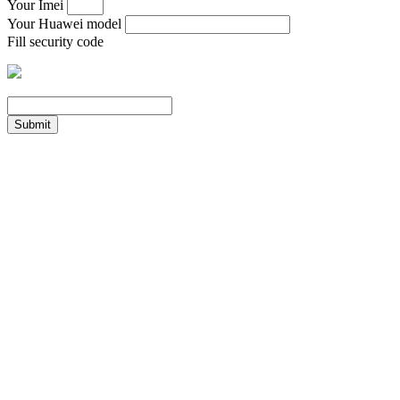
Your Imei
Your Huawei model
Fill security code
Submit