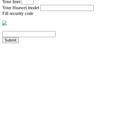
Your Imei
Your Huawei model
Fill security code
Submit