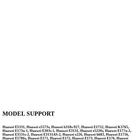
MODEL SUPPORT
Huawei E5331, Huawei e5573s, Huawei b310s-927, Huawei E1752, Huawei K3765,
Huawei E173u-1, Huawei E303s-1, Huawei E3131, Huawei e5220s, Huawei E177u-2,
Huawei E3531s-2, Huawei E3131AS-2, Huawei e226, Huawei b683, Huawei E1756,
Huawei E5786s, Huawei E171, Huawei E172, Huawei E173, Huawei E176, Huawei