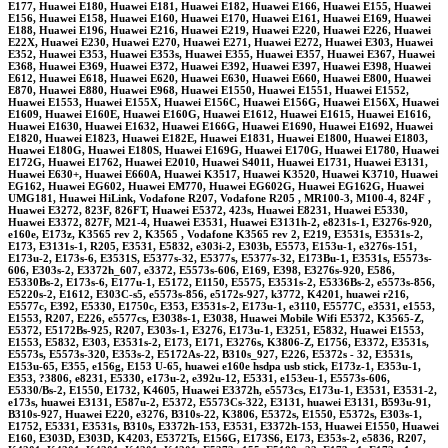
E177, Huawei E180, Huawei E181, Huawei E182, Huawei E166, Huawei E155, Huawei
E156, Huawei E158, Huawei E160, Huawei E170, Huawei E161, Huawei E169, Huawei
E188, Huawei E196, Huawei E216, Huawei E219, Huawei E220, Huawei E226, Huawei
E22X, Huawei E230, Huawei E270, Huawei E271, Huawei E272, Huawei E303, Huawei
E352, Huawei E353, Huawei E353s, Huawei E355, Huawei E357, Huawei E367, Huawei
E368, Huawei E369, Huawei E372, Huawei E392, Huawei E397, Huawei E398, Huawei
E612, Huawei E618, Huawei E620, Huawei E630, Huawei E660, Huawei E800, Huawei
E870, Huawei E880, Huawei E968, Huawei E1550, Huawei E1551, Huawei E1552,
Huawei E1553, Huawei E155X, Huawei E156C, Huawei E156G, Huawei E156X, Huawei
E1609, Huawei E160E, Huawei E160G, Huawei E1612, Huawei E1615, Huawei E1616,
Huawei E1630, Huawei E1632, Huawei E166G, Huawei E1690, Huawei E1692, Huawei
E1820, Huawei E1823, Huawei E182E, Huawei E1831, Huawei E1800, Huawei E1803,
Huawei E180G, Huawei E180S, Huawei E169G, Huawei E170G, Huawei E1780, Huawei
E172G, Huawei E1762, Huawei E2010, Huawei S4011, Huawei E1731, Huawei E3131,
Huawei E630+, Huawei E660A, Huawei K3517, Huawei K3520, Huawei K3710, Huawei
EG162, Huawei EG602, Huawei EM770, Huawei EG602G, Huawei EG162G, Huawei
UMG181, Huawei HiLink, Vodafone R207, Vodafone R205 , MR100-3, M100-4, 824F ,
Huawei E3272, 823F, 826FT, Huawei E5372, 423s, Huawei E8231, Huawei E5330,
Huawei E3372, 827F, M21-4, Huawei E3531, Huawei E3131h-2, e8231s-1, E3276s-920,
e160e, E173z, K3565 rev 2, K3565 , Vodafone K3565 rev 2, E219, E3531s, E3531s-2,
E173, E3131s-1, R205, E3531, E5832, e303i-2, E303b, E5573, E153u-1, e3276s-151,
E173u-2, E173s-6, E3531S, E5377s-32, E5377s, E5377s-32, E173Bu-1, E3531s, E5573s-
606, E303s-2, E3372h_607, e3372, E5573s-606, E169, E398, E3276s-920, E586,
E5330Bs-2, E173s-6, E177u-1, E5172, E1150, E5575, E3531s-2, E5336Bs-2, e5573s-856,
E5220s-2, E1612, E303C-s5, e5573s-856, e5172s-927, k3772, K4201, huawei r216,
E5577c, E392, E5330, E1750c, E353, E3531s-2, E173u-1, e3110, E5577C, e3531, e1553,
E1553, R207, E226, e5577cs, E3038s-1, E3038, Huawei Mobile Wifi E5372, K3565-Z,
E5372, E5172Bs-925, R207, E303s-1, E3276, E173u-1, E3251, E5832, Huawei E1553,
E1553, E5832, E303, E3531s-2, E173, E171, E3276s, K3806-Z, E1756, E3372, E3531s,
E5573s, E5573s-320, E353s-2, E5172As-22, B310s_927, E226, E5372s - 32, E3531s,
E153u-65, E355, e156g, E153 U-65, huawei e160e hsdpa usb stick, E173z-1, E353u-1,
E353, ?3806, e8231, E5330, e173u-2, e392u-12, E5331, e153eu-1, E5573s-606,
E5330/Bs-2, E1550, E1732, K4605, Huawei E3372h, e5573cs, E173u-1, E3531, E3531-2,
e173s, huawei E3131, E587u-2, E5372, E5573Cs-322, E3131, huawei E3131, B593u-91,
B310s-927, Huawei E220, e3276, B310s-22, K3806, E5372s, E1550, E5372s, E303s-1,
E1752, E5331, E3531s, B310s, E3372h-153, E3531, E3372h-153, Huawei E1550, Huawei
E160, E303D, E303D, K4203, E5372Ts, E156G, E173S6, E173, E353s-2, e5836, R207,