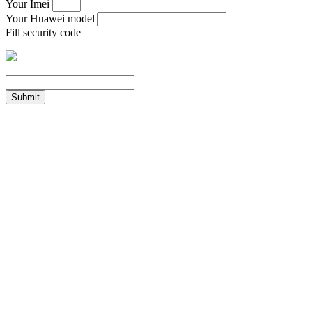
Your Imei
Your Huawei model
Fill security code
Submit