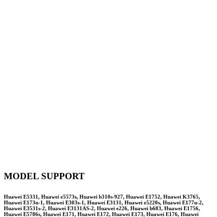
MODEL SUPPORT
Huawei E5331, Huawei e5573s, Huawei b310s-927, Huawei E1752, Huawei K3765,
Huawei E173u-1, Huawei E303s-1, Huawei E3131, Huawei e5220s, Huawei E177u-2,
Huawei E3531s-2, Huawei E3131AS-2, Huawei e226, Huawei b683, Huawei E1756,
Huawei E5786s, Huawei E171, Huawei E172, Huawei E173, Huawei E176, Huawei