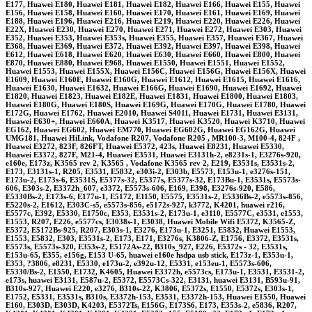
E177, Huawei E180, Huawei E181, Huawei E182, Huawei E166, Huawei E155, Huawei
E156, Huawei E158, Huawei E160, Huawei E170, Huawei E161, Huawei E169, Huawei
E188, Huawei E196, Huawei E216, Huawei E219, Huawei E220, Huawei E226, Huawei
E22X, Huawei E230, Huawei E270, Huawei E271, Huawei E272, Huawei E303, Huawei
E352, Huawei E353, Huawei E353s, Huawei E355, Huawei E357, Huawei E367, Huawei
E368, Huawei E369, Huawei E372, Huawei E392, Huawei E397, Huawei E398, Huawei
E612, Huawei E618, Huawei E620, Huawei E630, Huawei E660, Huawei E800, Huawei
E870, Huawei E880, Huawei E968, Huawei E1550, Huawei E1551, Huawei E1552,
Huawei E1553, Huawei E155X, Huawei E156C, Huawei E156G, Huawei E156X, Huawei
E1609, Huawei E160E, Huawei E160G, Huawei E1612, Huawei E1615, Huawei E1616,
Huawei E1630, Huawei E1632, Huawei E166G, Huawei E1690, Huawei E1692, Huawei
E1820, Huawei E1823, Huawei E182E, Huawei E1831, Huawei E1800, Huawei E1803,
Huawei E180G, Huawei E180S, Huawei E169G, Huawei E170G, Huawei E1780, Huawei
E172G, Huawei E1762, Huawei E2010, Huawei S4011, Huawei E1731, Huawei E3131,
Huawei E630+, Huawei E660A, Huawei K3517, Huawei K3520, Huawei K3710, Huawei
EG162, Huawei EG602, Huawei EM770, Huawei EG602G, Huawei EG162G, Huawei
UMG181, Huawei HiLink, Vodafone R207, Vodafone R205 , MR100-3, M100-4, 824F ,
Huawei E3272, 823F, 826FT, Huawei E5372, 423s, Huawei E8231, Huawei E5330,
Huawei E3372, 827F, M21-4, Huawei E3531, Huawei E3131h-2, e8231s-1, E3276s-920,
e160e, E173z, K3565 rev 2, K3565 , Vodafone K3565 rev 2, E219, E3531s, E3531s-2,
E173, E3131s-1, R205, E3531, E5832, e303i-2, E303b, E5573, E153u-1, e3276s-151,
E173u-2, E173s-6, E3531S, E5377s-32, E5377s, E5377s-32, E173Bu-1, E3531s, E5573s-
606, E303s-2, E3372h_607, e3372, E5573s-606, E169, E398, E3276s-920, E586,
E5330Bs-2, E173s-6, E177u-1, E5172, E1150, E5575, E3531s-2, E5336Bs-2, e5573s-856,
E5220s-2, E1612, E303C-s5, e5573s-856, e5172s-927, k3772, K4201, huawei r216,
E5577c, E392, E5330, E1750c, E353, E3531s-2, E173u-1, e3110, E5577C, e3531, e1553,
E1553, R207, E226, e5577cs, E3038s-1, E3038, Huawei Mobile Wifi E5372, K3565-Z,
E5372, E5172Bs-925, R207, E303s-1, E3276, E173u-1, E3251, E5832, Huawei E1553,
E1553, E5832, E303, E3531s-2, E173, E171, E3276s, K3806-Z, E1756, E3372, E3531s,
E5573s, E5573s-320, E353s-2, E5172As-22, B310s_927, E226, E5372s - 32, E3531s,
E153u-65, E355, e156g, E153 U-65, huawei e160e hsdpa usb stick, E173z-1, E353u-1,
E353, ?3806, e8231, E5330, e173u-2, e392u-12, E5331, e153eu-1, E5573s-606,
E5330/Bs-2, E1550, E1732, K4605, Huawei E3372h, e5573cs, E173u-1, E3531, E3531-2,
e173s, huawei E3131, E587u-2, E5372, E5573Cs-322, E3131, huawei E3131, B593u-91,
B310s-927, Huawei E220, e3276, B310s-22, K3806, E5372s, E1550, E5372s, E303s-1,
E1752, E5331, E3531s, B310s, E3372h-153, E3531, E3372h-153, Huawei E1550, Huawei
E160, E303D, E303D, K4203, E5372Ts, E156G, E173S6, E173, E353s-2, e5836, R207,