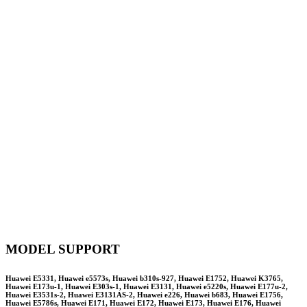
MODEL SUPPORT
Huawei E5331, Huawei e5573s, Huawei b310s-927, Huawei E1752, Huawei K3765,
Huawei E173u-1, Huawei E303s-1, Huawei E3131, Huawei e5220s, Huawei E177u-2,
Huawei E3531s-2, Huawei E3131AS-2, Huawei e226, Huawei b683, Huawei E1756,
Huawei E5786s, Huawei E171, Huawei E172, Huawei E173, Huawei E176, Huawei