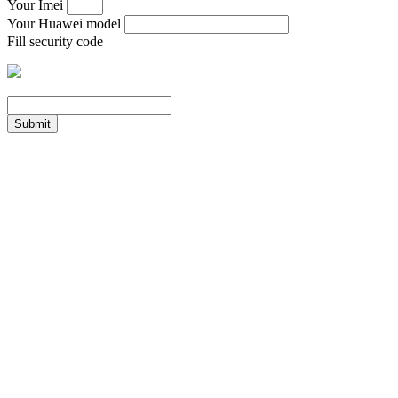
Your Imei
Your Huawei model
Fill security code
Submit