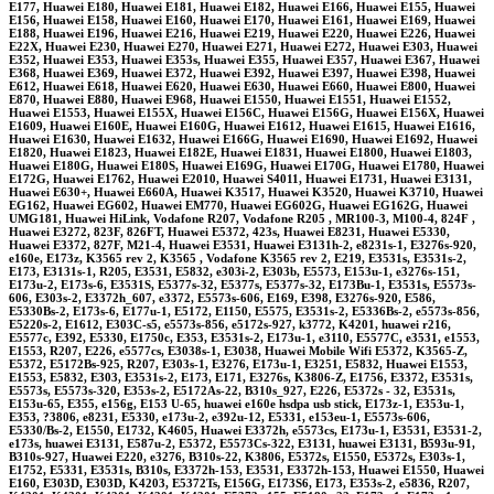
E177, Huawei E180, Huawei E181, Huawei E182, Huawei E166, Huawei E155, Huawei
E156, Huawei E158, Huawei E160, Huawei E170, Huawei E161, Huawei E169, Huawei
E188, Huawei E196, Huawei E216, Huawei E219, Huawei E220, Huawei E226, Huawei
E22X, Huawei E230, Huawei E270, Huawei E271, Huawei E272, Huawei E303, Huawei
E352, Huawei E353, Huawei E353s, Huawei E355, Huawei E357, Huawei E367, Huawei
E368, Huawei E369, Huawei E372, Huawei E392, Huawei E397, Huawei E398, Huawei
E612, Huawei E618, Huawei E620, Huawei E630, Huawei E660, Huawei E800, Huawei
E870, Huawei E880, Huawei E968, Huawei E1550, Huawei E1551, Huawei E1552,
Huawei E1553, Huawei E155X, Huawei E156C, Huawei E156G, Huawei E156X, Huawei
E1609, Huawei E160E, Huawei E160G, Huawei E1612, Huawei E1615, Huawei E1616,
Huawei E1630, Huawei E1632, Huawei E166G, Huawei E1690, Huawei E1692, Huawei
E1820, Huawei E1823, Huawei E182E, Huawei E1831, Huawei E1800, Huawei E1803,
Huawei E180G, Huawei E180S, Huawei E169G, Huawei E170G, Huawei E1780, Huawei
E172G, Huawei E1762, Huawei E2010, Huawei S4011, Huawei E1731, Huawei E3131,
Huawei E630+, Huawei E660A, Huawei K3517, Huawei K3520, Huawei K3710, Huawei
EG162, Huawei EG602, Huawei EM770, Huawei EG602G, Huawei EG162G, Huawei
UMG181, Huawei HiLink, Vodafone R207, Vodafone R205 , MR100-3, M100-4, 824F ,
Huawei E3272, 823F, 826FT, Huawei E5372, 423s, Huawei E8231, Huawei E5330,
Huawei E3372, 827F, M21-4, Huawei E3531, Huawei E3131h-2, e8231s-1, E3276s-920,
e160e, E173z, K3565 rev 2, K3565 , Vodafone K3565 rev 2, E219, E3531s, E3531s-2,
E173, E3131s-1, R205, E3531, E5832, e303i-2, E303b, E5573, E153u-1, e3276s-151,
E173u-2, E173s-6, E3531S, E5377s-32, E5377s, E5377s-32, E173Bu-1, E3531s, E5573s-
606, E303s-2, E3372h_607, e3372, E5573s-606, E169, E398, E3276s-920, E586,
E5330Bs-2, E173s-6, E177u-1, E5172, E1150, E5575, E3531s-2, E5336Bs-2, e5573s-856,
E5220s-2, E1612, E303C-s5, e5573s-856, e5172s-927, k3772, K4201, huawei r216,
E5577c, E392, E5330, E1750c, E353, E3531s-2, E173u-1, e3110, E5577C, e3531, e1553,
E1553, R207, E226, e5577cs, E3038s-1, E3038, Huawei Mobile Wifi E5372, K3565-Z,
E5372, E5172Bs-925, R207, E303s-1, E3276, E173u-1, E3251, E5832, Huawei E1553,
E1553, E5832, E303, E3531s-2, E173, E171, E3276s, K3806-Z, E1756, E3372, E3531s,
E5573s, E5573s-320, E353s-2, E5172As-22, B310s_927, E226, E5372s - 32, E3531s,
E153u-65, E355, e156g, E153 U-65, huawei e160e hsdpa usb stick, E173z-1, E353u-1,
E353, ?3806, e8231, E5330, e173u-2, e392u-12, E5331, e153eu-1, E5573s-606,
E5330/Bs-2, E1550, E1732, K4605, Huawei E3372h, e5573cs, E173u-1, E3531, E3531-2,
e173s, huawei E3131, E587u-2, E5372, E5573Cs-322, E3131, huawei E3131, B593u-91,
B310s-927, Huawei E220, e3276, B310s-22, K3806, E5372s, E1550, E5372s, E303s-1,
E1752, E5331, E3531s, B310s, E3372h-153, E3531, E3372h-153, Huawei E1550, Huawei
E160, E303D, E303D, K4203, E5372Ts, E156G, E173S6, E173, E353s-2, e5836, R207,