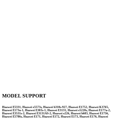
MODEL SUPPORT
Huawei E5331, Huawei e5573s, Huawei b310s-927, Huawei E1752, Huawei K3765,
Huawei E173u-1, Huawei E303s-1, Huawei E3131, Huawei e5220s, Huawei E177u-2,
Huawei E3531s-2, Huawei E3131AS-2, Huawei e226, Huawei b683, Huawei E1756,
Huawei E5786s, Huawei E171, Huawei E172, Huawei E173, Huawei E176, Huawei