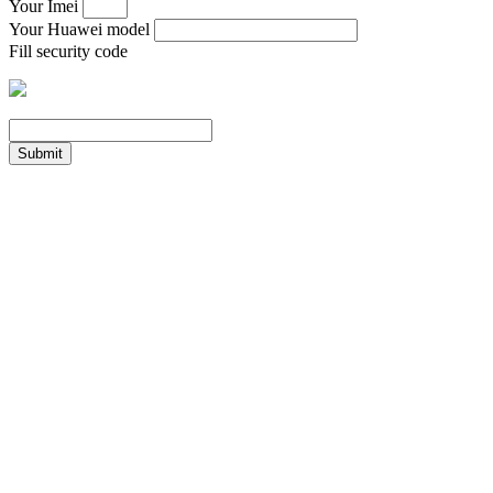
Your Imei
Your Huawei model
Fill security code
Submit