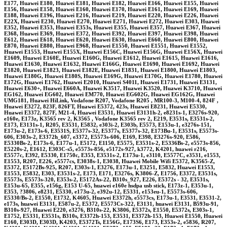
E177, Huawei E180, Huawei E181, Huawei E182, Huawei E166, Huawei E155, Huawei
E156, Huawei E158, Huawei E160, Huawei E170, Huawei E161, Huawei E169, Huawei
E188, Huawei E196, Huawei E216, Huawei E219, Huawei E220, Huawei E226, Huawei
E22X, Huawei E230, Huawei E270, Huawei E271, Huawei E272, Huawei E303, Huawei
E352, Huawei E353, Huawei E353s, Huawei E355, Huawei E357, Huawei E367, Huawei
E368, Huawei E369, Huawei E372, Huawei E392, Huawei E397, Huawei E398, Huawei
E612, Huawei E618, Huawei E620, Huawei E630, Huawei E660, Huawei E800, Huawei
E870, Huawei E880, Huawei E968, Huawei E1550, Huawei E1551, Huawei E1552,
Huawei E1553, Huawei E155X, Huawei E156C, Huawei E156G, Huawei E156X, Huawei
E1609, Huawei E160E, Huawei E160G, Huawei E1612, Huawei E1615, Huawei E1616,
Huawei E1630, Huawei E1632, Huawei E166G, Huawei E1690, Huawei E1692, Huawei
E1820, Huawei E1823, Huawei E182E, Huawei E1831, Huawei E1800, Huawei E1803,
Huawei E180G, Huawei E180S, Huawei E169G, Huawei E170G, Huawei E1780, Huawei
E172G, Huawei E1762, Huawei E2010, Huawei S4011, Huawei E1731, Huawei E3131,
Huawei E630+, Huawei E660A, Huawei K3517, Huawei K3520, Huawei K3710, Huawei
EG162, Huawei EG602, Huawei EM770, Huawei EG602G, Huawei EG162G, Huawei
UMG181, Huawei HiLink, Vodafone R207, Vodafone R205 , MR100-3, M100-4, 824F ,
Huawei E3272, 823F, 826FT, Huawei E5372, 423s, Huawei E8231, Huawei E5330,
Huawei E3372, 827F, M21-4, Huawei E3531, Huawei E3131h-2, e8231s-1, E3276s-920,
e160e, E173z, K3565 rev 2, K3565 , Vodafone K3565 rev 2, E219, E3531s, E3531s-2,
E173, E3131s-1, R205, E3531, E5832, e303i-2, E303b, E5573, E153u-1, e3276s-151,
E173u-2, E173s-6, E3531S, E5377s-32, E5377s, E5377s-32, E173Bu-1, E3531s, E5573s-
606, E303s-2, E3372h_607, e3372, E5573s-606, E169, E398, E3276s-920, E586,
E5330Bs-2, E173s-6, E177u-1, E5172, E1150, E5575, E3531s-2, E5336Bs-2, e5573s-856,
E5220s-2, E1612, E303C-s5, e5573s-856, e5172s-927, k3772, K4201, huawei r216,
E5577c, E392, E5330, E1750c, E353, E3531s-2, E173u-1, e3110, E5577C, e3531, e1553,
E1553, R207, E226, e5577cs, E3038s-1, E3038, Huawei Mobile Wifi E5372, K3565-Z,
E5372, E5172Bs-925, R207, E303s-1, E3276, E173u-1, E3251, E5832, Huawei E1553,
E1553, E5832, E303, E3531s-2, E173, E171, E3276s, K3806-Z, E1756, E3372, E3531s,
E5573s, E5573s-320, E353s-2, E5172As-22, B310s_927, E226, E5372s - 32, E3531s,
E153u-65, E355, e156g, E153 U-65, huawei e160e hsdpa usb stick, E173z-1, E353u-1,
E353, ?3806, e8231, E5330, e173u-2, e392u-12, E5331, e153eu-1, E5573s-606,
E5330/Bs-2, E1550, E1732, K4605, Huawei E3372h, e5573cs, E173u-1, E3531, E3531-2,
e173s, huawei E3131, E587u-2, E5372, E5573Cs-322, E3131, huawei E3131, B593u-91,
B310s-927, Huawei E220, e3276, B310s-22, K3806, E5372s, E1550, E5372s, E303s-1,
E1752, E5331, E3531s, B310s, E3372h-153, E3531, E3372h-153, Huawei E1550, Huawei
E160, E303D, E303D, K4203, E5372Ts, E156G, E173S6, E173, E353s-2, e5836, R207,