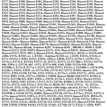
E177, Huawei E180, Huawei E181, Huawei E182, Huawei E166, Huawei E155, Huawei
E156, Huawei E158, Huawei E160, Huawei E170, Huawei E161, Huawei E169, Huawei
E188, Huawei E196, Huawei E216, Huawei E219, Huawei E220, Huawei E226, Huawei
E22X, Huawei E230, Huawei E270, Huawei E271, Huawei E272, Huawei E303, Huawei
E352, Huawei E353, Huawei E353s, Huawei E355, Huawei E357, Huawei E367, Huawei
E368, Huawei E369, Huawei E372, Huawei E392, Huawei E397, Huawei E398, Huawei
E612, Huawei E618, Huawei E620, Huawei E630, Huawei E660, Huawei E800, Huawei
E870, Huawei E880, Huawei E968, Huawei E1550, Huawei E1551, Huawei E1552,
Huawei E1553, Huawei E155X, Huawei E156C, Huawei E156G, Huawei E156X, Huawei
E1609, Huawei E160E, Huawei E160G, Huawei E1612, Huawei E1615, Huawei E1616,
Huawei E1630, Huawei E1632, Huawei E166G, Huawei E1690, Huawei E1692, Huawei
E1820, Huawei E1823, Huawei E182E, Huawei E1831, Huawei E1800, Huawei E1803,
Huawei E180G, Huawei E180S, Huawei E169G, Huawei E170G, Huawei E1780, Huawei
E172G, Huawei E1762, Huawei E2010, Huawei S4011, Huawei E1731, Huawei E3131,
Huawei E630+, Huawei E660A, Huawei K3517, Huawei K3520, Huawei K3710, Huawei
EG162, Huawei EG602, Huawei EM770, Huawei EG602G, Huawei EG162G, Huawei
UMG181, Huawei HiLink, Vodafone R207, Vodafone R205 , MR100-3, M100-4, 824F ,
Huawei E3272, 823F, 826FT, Huawei E5372, 423s, Huawei E8231, Huawei E5330,
Huawei E3372, 827F, M21-4, Huawei E3531, Huawei E3131h-2, e8231s-1, E3276s-920,
e160e, E173z, K3565 rev 2, K3565 , Vodafone K3565 rev 2, E219, E3531s, E3531s-2,
E173, E3131s-1, R205, E3531, E5832, e303i-2, E303b, E5573, E153u-1, e3276s-151,
E173u-2, E173s-6, E3531S, E5377s-32, E5377s, E5377s-32, E173Bu-1, E3531s, E5573s-
606, E303s-2, E3372h_607, e3372, E5573s-606, E169, E398, E3276s-920, E586,
E5330Bs-2, E173s-6, E177u-1, E5172, E1150, E5575, E3531s-2, E5336Bs-2, e5573s-856,
E5220s-2, E1612, E303C-s5, e5573s-856, e5172s-927, k3772, K4201, huawei r216,
E5577c, E392, E5330, E1750c, E353, E3531s-2, E173u-1, e3110, E5577C, e3531, e1553,
E1553, R207, E226, e5577cs, E3038s-1, E3038, Huawei Mobile Wifi E5372, K3565-Z,
E5372, E5172Bs-925, R207, E303s-1, E3276, E173u-1, E3251, E5832, Huawei E1553,
E1553, E5832, E303, E3531s-2, E173, E171, E3276s, K3806-Z, E1756, E3372, E3531s,
E5573s, E5573s-320, E353s-2, E5172As-22, B310s_927, E226, E5372s - 32, E3531s,
E153u-65, E355, e156g, E153 U-65, huawei e160e hsdpa usb stick, E173z-1, E353u-1,
E353, ?3806, e8231, E5330, e173u-2, e392u-12, E5331, e153eu-1, E5573s-606,
E5330/Bs-2, E1550, E1732, K4605, Huawei E3372h, e5573cs, E173u-1, E3531, E3531-2,
e173s, huawei E3131, E587u-2, E5372, E5573Cs-322, E3131, huawei E3131, B593u-91,
B310s-927, Huawei E220, e3276, B310s-22, K3806, E5372s, E1550, E5372s, E303s-1,
E1752, E5331, E3531s, B310s, E3372h-153, E3531, E3372h-153, Huawei E1550, Huawei
E160, E303D, E303D, K4203, E5372Ts, E156G, E173S6, E173, E353s-2, e5836, R207,