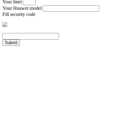
Your Imei
Your Huawei model
Fill security code
Submit