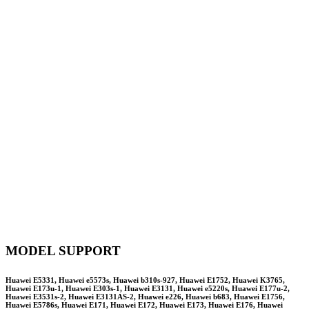
MODEL SUPPORT
Huawei E5331, Huawei e5573s, Huawei b310s-927, Huawei E1752, Huawei K3765,
Huawei E173u-1, Huawei E303s-1, Huawei E3131, Huawei e5220s, Huawei E177u-2,
Huawei E3531s-2, Huawei E3131AS-2, Huawei e226, Huawei b683, Huawei E1756,
Huawei E5786s, Huawei E171, Huawei E172, Huawei E173, Huawei E176, Huawei