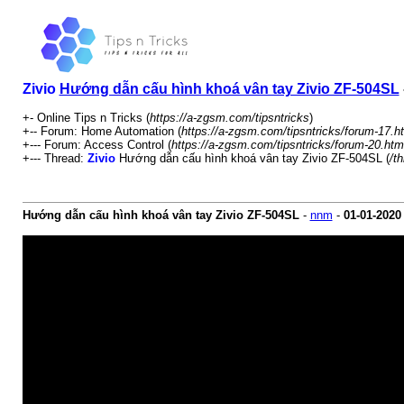
Zivio
Hướng dẫn cấu hình khoá vân tay Zivio ZF-504SL
+- Online Tips n Tricks (
https://a-zgsm.com/tipsntricks
)
+-- Forum: Home Automation (
https://a-zgsm.com/tipsntricks/forum-17.h
+--- Forum: Access Control (
https://a-zgsm.com/tipsntricks/forum-20.htm
+--- Thread:
Zivio
Hướng dẫn cấu hình khoá vân tay Zivio ZF-504SL (
/t
Hướng dẫn cấu hình khoá vân tay Zivio ZF-504SL
-
nnm
-
01-01-2020