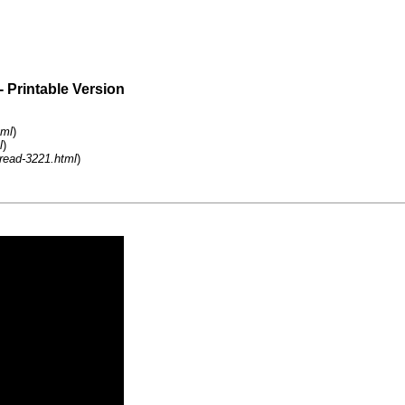
- Printable Version
tml
)
l
)
hread-3221.html
)