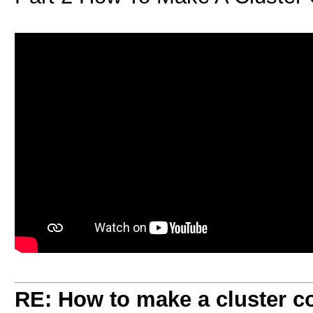
RE: How to make a cluster c