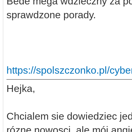
Bede mega wdzieczny za po
sprawdzone porady.
https://spolszczonko.pl/cyb
Hejka,
Chcialem sie dowiedziec je
rózne nowosci, ale mój angiel