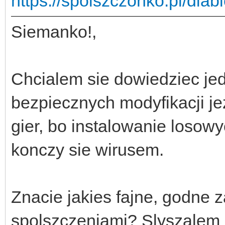
https://spolszczonko.pl/diab
Siemanko!,
Chcialem sie dowiedziec jed
bezpiecznych modyfikacji j
gier, bo instalowanie losow
konczy sie wirusem.
Znacie jakies fajne, godne z
spolszczeniami? Slyszalem 