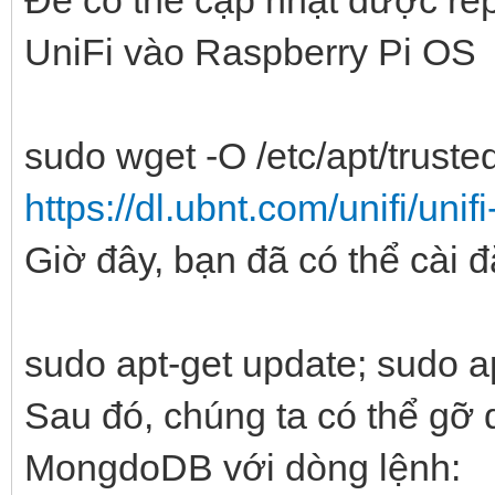
Để có thể cập nhật được re
UniFi vào Raspberry Pi OS
sudo wget -O /etc/apt/truste
https://dl.ubnt.com/unifi/uni
Giờ đây, bạn đã có thể cài đặ
sudo apt-get update; sudo apt
Sau đó, chúng ta có thể gỡ
MongdoDB với dòng lệnh: