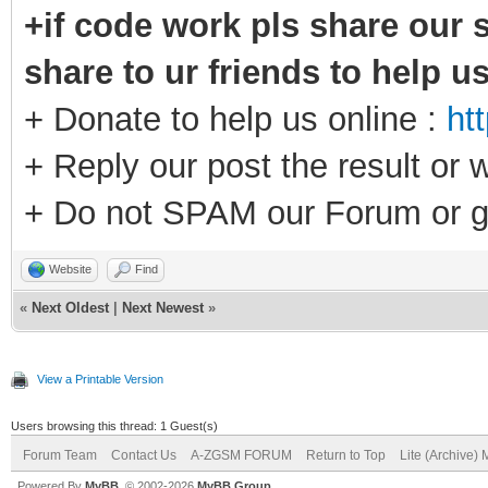
+if code work pls share our s
share to ur friends to help u
+ Donate to help us online :
ht
+ Reply our post the result or 
+ Do not SPAM our Forum or g
Website
Find
«
Next Oldest
|
Next Newest
»
View a Printable Version
Users browsing this thread: 1 Guest(s)
Forum Team
Contact Us
A-ZGSM FORUM
Return to Top
Lite (Archive)
Powered By
MyBB
, © 2002-2026
MyBB Group
.