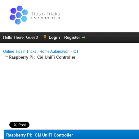
Hello There, Guest!
Login
Register
Online Tips n Tricks
›
Home Automation
›
IOT
Raspberry Pi:
Cài UniFi Controller
ge
Raspberry Pi:
Cài UniFi Controller